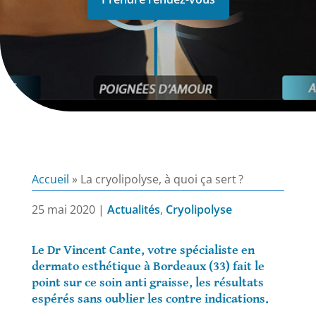
Accueil
»
La cryolipolyse, à quoi ça sert ?
25 mai 2020
|
Actualités
,
Cryolipolyse
Le Dr Vincent Cante, votre spécialiste en
dermato esthétique à Bordeaux (33) fait le
point sur ce soin anti graisse, les résultats
espérés sans oublier les contre indications.