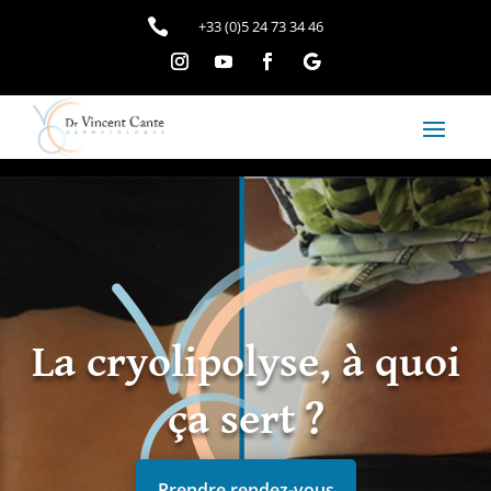

+33 (0)5 24 73 34 46
La cryolipolyse, à quoi
ça sert ?
Prendre rendez-vous