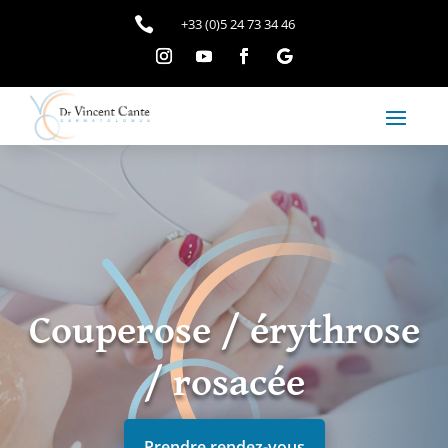

+33 (0)5 24 73 34 46
Couperose / érythrose
/ rosacée
Prendre rendez-vous