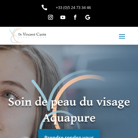

+33 (0)5 24 73 34 46
Soin de peau du visage
Aquapure
Prendre rendez-vous