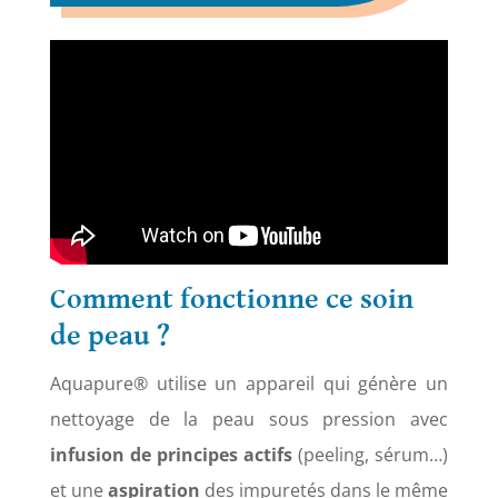
Comment fonctionne ce soin
de peau ?
Aquapure® utilise un appareil qui génère un
nettoyage de la peau sous pression avec
infusion
de
principes
actifs
(peeling, sérum…)
et une
aspiration
des impuretés dans le même