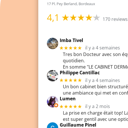
17 Pl. Pey Berland, Bordeaux
4,1
170 reviews
Imba Tivel
il y a 4 semaines
★★★★★
Tres bon Docteur avec son équip
quotidien.
En somme "LE CABINET DERM
Philippe Cantillac
il y a 4 semaines
★★★★★
Un bon cabinet bien structuré 
une ambiance qui met en confi
Lumen
il y a 2 mois
★★★★★
La prise en charge était top! L
est super gentil avec une opti
Guillaume Pinel