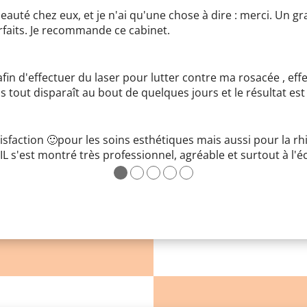
de beauté chez eux, et je n'ai qu'une chose à dire : merci. Un
rfaits. Je recommande ce cabinet.
afin d'effectuer du laser pour lutter contre ma rosacée , eff
tout disparaît au bout de quelques jours et le résultat est s
isfaction 🙂pour les soins esthétiques mais aussi pour la r
. IL s'est montré très professionnel, agréable et surtout à l'é
●
●
●
●
●